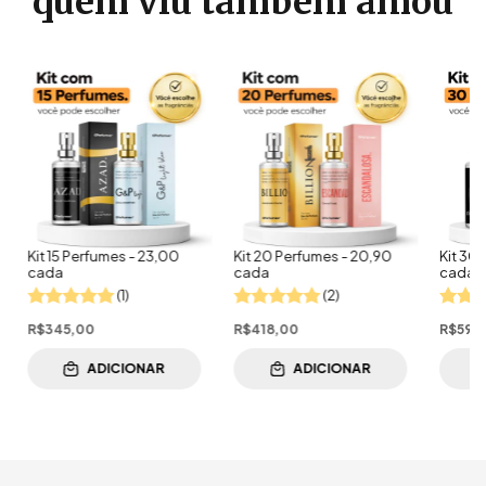
quem viu também amou
Kit 15 Perfumes - 23,00
Kit 20 Perfumes - 20,90
Kit 30
cada
cada
cada
(1)
(2)
R$345,00
R$418,00
R$597
ADICIONAR
ADICIONAR