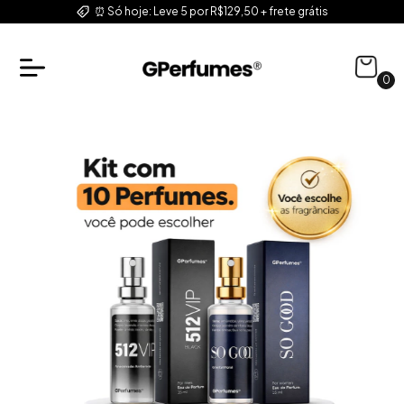
⏰ Só hoje: Leve 5 por R$129,50 + frete grátis
0