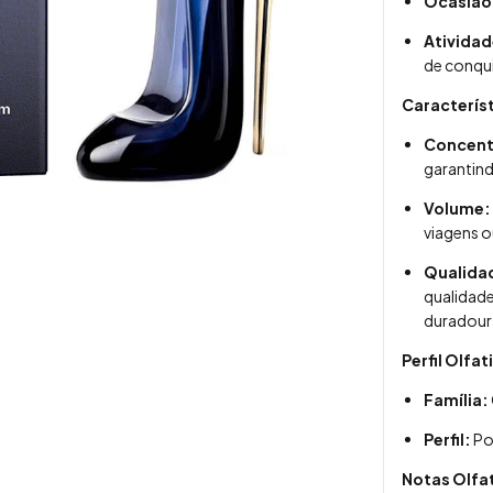
Ocasião
Atividad
de conqui
Caracterís
Concent
garantin
Volume:
viagens ou
Qualida
qualidade
duradour
Perfil Olfat
Família:
Perfil:
Po
Notas Olfa