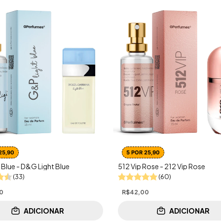
25,90
5 POR 25,90
 Blue - D&G Light Blue
512 Vip Rose - 212 Vip Rose
(33)
(60)
0
R$42,00
ADICIONAR
ADICIONAR