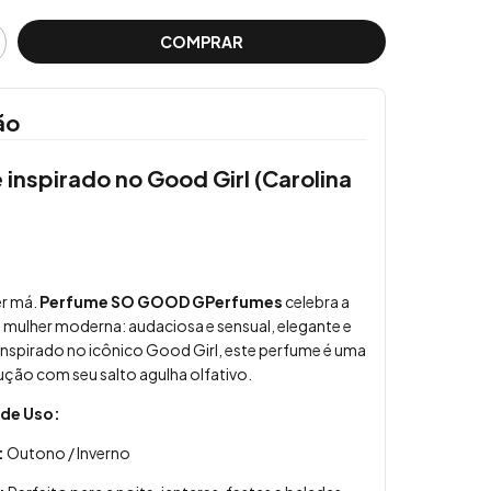
ão
inspirado no Good Girl (Carolina
)
er má.
Perfume SO GOOD GPerfumes
celebra a
 mulher moderna: audaciosa e sensual, elegante e
Inspirado no icônico Good Girl, este perfume é uma
ção com seu salto agulha olfativo.
 de Uso:
:
Outono / Inverno