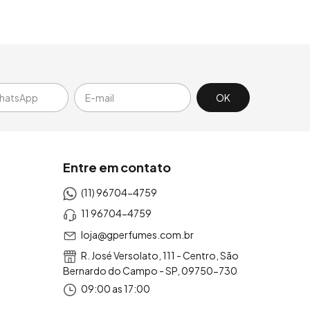
Entre em contato
(11) 96704-4759
11 96704-4759
loja@gperfumes.com.br
R. José Versolato, 111 - Centro, São
Bernardo do Campo - SP, 09750-730
09:00 as 17:00