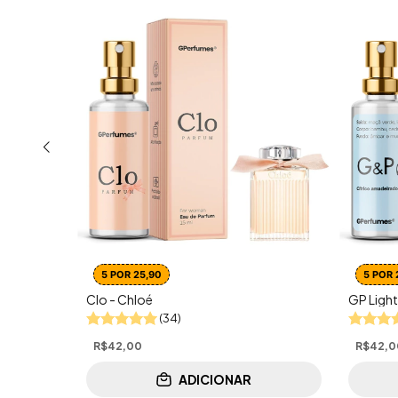
5 POR 25,90
5 POR 
Clo - Chloé
GP Light
(34)
R$42,00
R$42,0
ADICIONAR