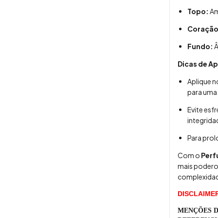
Topo:
Am
Coração
Fundo:
Â
Dicas de Ap
Aplique 
para uma 
Evite esf
integrida
Para prol
Com o
Per
mais poderos
complexidade
DISCLAIME
MENÇÕES D