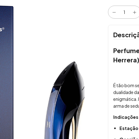
Descriç
Perfume 
Herrera
É tão bom s
dualidade da
enigmática. 
arma de sedu
Indicações
Estação