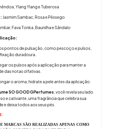
êndoa, Ylang Ylang e Tuberosa
:
Jasmim Sambac, Rosa e Pêssego
mbar, Fava Tonka, Baunilha e Sândalo
licação:
nos pontos de pulsação, como pescoço e pulsos,
fixação duradoura.
regar os pulsos após a aplicação para manter a
de das notas olfativas.
ongar o aroma, hidrate a pele antes da aplicação.
fume SO GOOD GPerfumes
, você revela seu lado
o e cativante, uma fragrância que celebra sua
 e deixa todos aos seus pés.
R:
E MARCAS SÃO REALIZADAS APENAS COMO