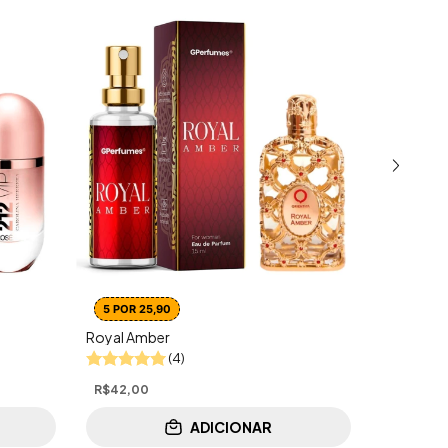
5 POR 25,90
5 POR 25
Royal Amber
Lady - Lad
(4)
R$42,00
R$42,00
ADICIONAR