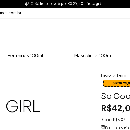
⏰ Só hoje: Leve 5 por R$129,50 + frete grátis
umes.com.br
Femininos 100ml
Masculinos 100ml
Início
Femini
5 POR 25,
So Goo
R$42,
10
x de
R$5,07
Ver mais deta