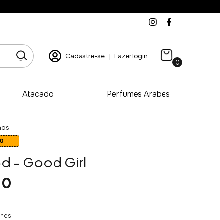
Cadastre-se
|
Fazer login
0
Atacado
Perfumes Arabes
nos
90
d - Good Girl
00
lhes