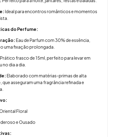
:
Perfeito para a noite, jantares, festas e baladas.
e:
Ideal para encontros românticos e momentos
sta.
ticas do Perfume:
ração:
Eau de Parfum com 30% de essência,
do uma fixação prolongada.
Prático frasco de 15ml, perfeito para levar em
 no dia a dia.
de:
Elaborado com matérias-primas de alta
, que asseguram uma fragrância refinada e
a.
ivo:
Oriental Floral
deroso e Ousado
tivas: